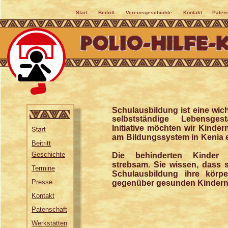
Start
Beitritt
Vereinsgeschichte
Kontakt
Paten
Schulausbildung ist eine wich
selbstständige Lebensges
Initiative möchten wir Kinder
am Bildungssystem in Kenia 
Beitritt
Geschichte
Die behinderten Kinder
strebsam. Sie wissen, dass 
Termine
Schulausbildung ihre körpe
Presse
gegenüber gesunden Kindern
Kontakt
Patenschaft
Werkstätten