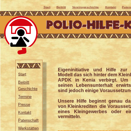
Start
Beitritt
Vereinsgeschichte
Kontakt
Paten
Eigeninitiative und Hilfe zur 
Modell das sich hinter dem Klei
APDK in Kenia verbirgt. Um a
Beitritt
seinen Lebensunterhalt erwirt
Geschichte
sind jedoch einige Voraussetzung
Termine
Unsere Hilfe beginnt genau da
Presse
von Kleinkrediten  die Vorausse
eines Kleingewerbes oder ei
Kontakt
vermitteln.
Patenschaft
Werkstätten