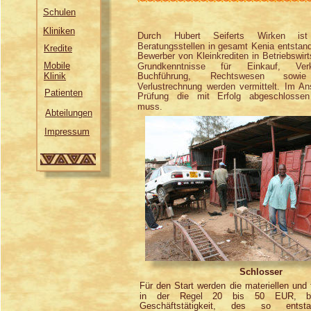
Schulen
Kliniken
Durch Hubert Seiferts Wirken i
Beratungsstellen in gesamt Kenia entstan
Kredite
Bewerber von Kleinkrediten in Betriebswirt
Mobile
Grundkenntnisse für Einkauf, Verka
Klinik
Buchführung, Rechtswesen sow
Verlustrechnung werden vermittelt. Im An
Patienten
Prüfung die mit Erfolg abgeschlosse
muss.
Abteilungen
Impressum
Schlosser
Für den Start werden die materiellen und f
in der Regel 20 bis 50 EUR, bere
Geschäftstätigkeit, des so entst