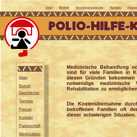
Start
Beitritt
Vereinsgeschichte
Kontakt
Paten
Medizinische Behandlung ode
sind für viele Familien in 
diesen Gründen bekommen v
notwendige medizinische
Beitritt
Rehabilitation zu ermöglichen
Geschichte
Termine
Die Kostenübernahme durch
betroffenen Familien oft der
Presse
dieser schwierigen Situation.
Kontakt
Patenschaft
Werkstätten